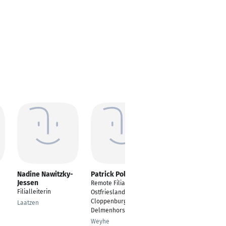
Nadine Nawitzky-
Patrick Polenz
Marco Herrmann
Jessen
Remote Filialleiter
Filialleiter
Filialleiterin
Ostfriesland
Alfter
Cloppenburg und
Laatzen
Delmenhorst
Weyhe