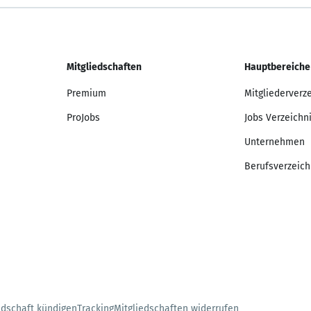
Mitgliedschaften
Hauptbereiche
Premium
Mitgliederverz
ProJobs
Jobs Verzeichn
Unternehmen
Berufsverzeich
edschaft kündigen
Tracking
Mitgliedschaften widerrufen