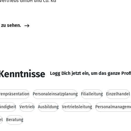
dl Vertriebs GmbH und Co. KG
e zu sehen.
Kenntnisse
Logg Dich jetzt ein, um das ganze Prof
enpräsentation
Personaleinsatzplanung
Filialleitung
Einzelhandel
ändigkeit
Vertrieb
Ausbildung
Vertriebsleitung
Personalmanagem
el
Beratung