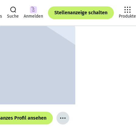
Stellenanzeige schalten
ts
Suche
Anmelden
Produkte
anzes Profil ansehen