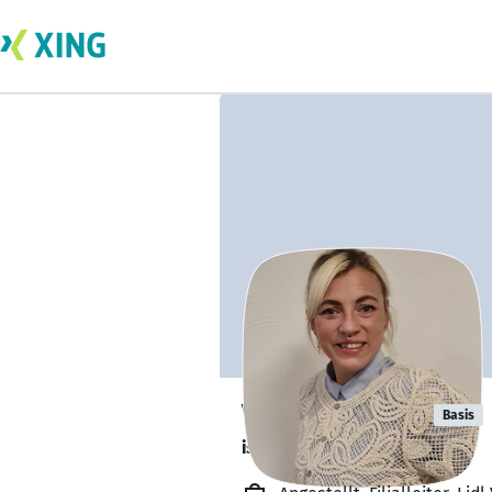
Virginia Eintz
Basis
ist offen für Projekte. 🔎