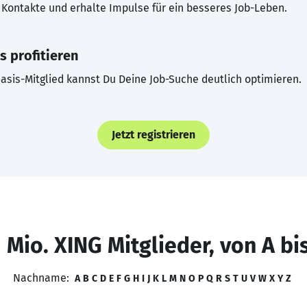
Kontakte und erhalte Impulse für ein besseres Job-Leben.
s profitieren
asis-Mitglied kannst Du Deine Job-Suche deutlich optimieren.
Jetzt registrieren
 Mio. XING Mitglieder, von A bi
Nachname:
A
B
C
D
E
F
G
H
I
J
K
L
M
N
O
P
Q
R
S
T
U
V
W
X
Y
Z