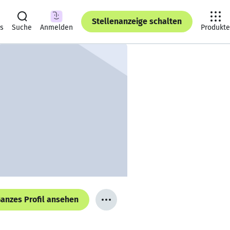
Stellenanzeige schalten
ts
Suche
Anmelden
Produkte
anzes Profil ansehen