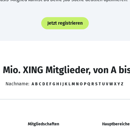
Jetzt registrieren
 Mio. XING Mitglieder, von A bi
Nachname:
A
B
C
D
E
F
G
H
I
J
K
L
M
N
O
P
Q
R
S
T
U
V
W
X
Y
Z
Mitgliedschaften
Hauptbereiche