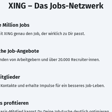
XING – Das Jobs-Netzwerk
 Million Jobs
t XING genau den Job, der wirklich zu Dir passt.
che Job-Angebote
inden von Arbeitgebern und über 20.000 Recruiter·innen.
itglieder
Kontakte und erhalte Impulse für ein besseres Job-Leben.
s profitieren
asis-Mitglied kannst Du Deine Job-Suche deutlich optimieren.