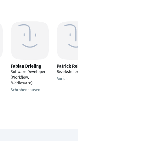
Fabian Drieling
Patrick Rebel
Anna Eberbach
Software Developer
Bezirksleiter
coaching | consulting
(Workflow,
| training
Aurich
Middleware)
Berlin-Brandenburg
Schrobenhausen