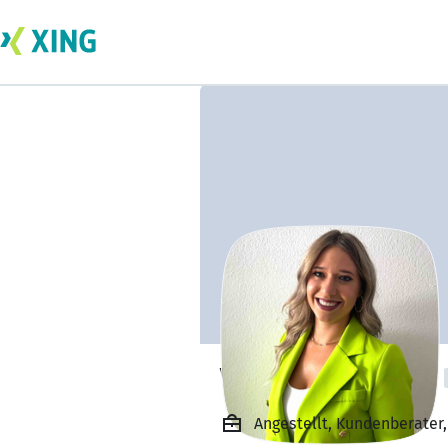
Virginia Westrich
Angestellt, Kundenberater