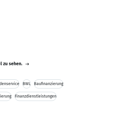
il zu sehen.
denservice
BWL
Baufinanzierung
ierung
Finanzdienstleistungen