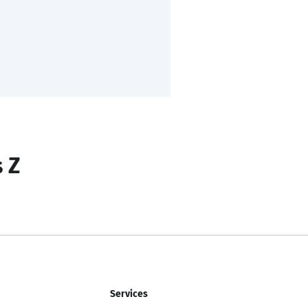
s Z
Services