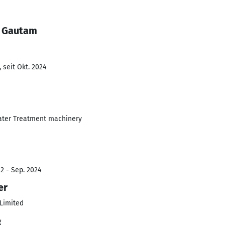
l Gautam
 seit Okt. 2024
ater Treatment machinery
2 - Sep. 2024
er
 Limited
g