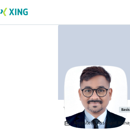
Vishal Gautam
Basis
Angestellt, Assistant Manag