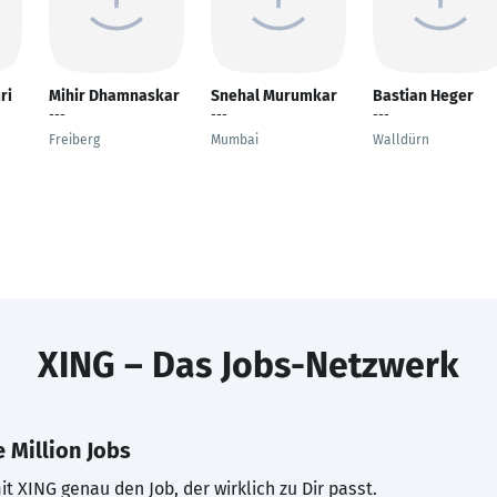
ri
Mihir Dhamnaskar
Snehal Murumkar
Bastian Heger
---
---
---
Freiberg
Mumbai
Walldürn
XING – Das Jobs-Netzwerk
 Million Jobs
t XING genau den Job, der wirklich zu Dir passt.