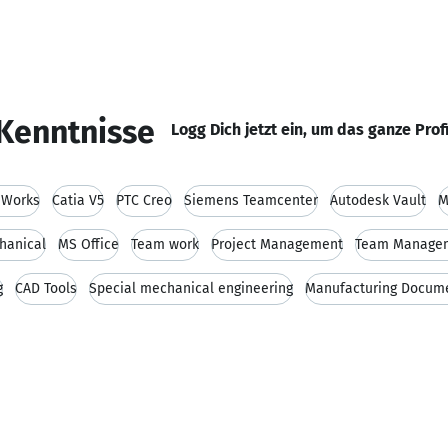
Kenntnisse
Logg Dich jetzt ein, um das ganze Prof
dWorks
Catia V5
PTC Creo
Siemens Teamcenter
Autodesk Vault
M
hanical
MS Office
Team work
Project Management
Team Manage
g
CAD Tools
Special mechanical engineering
Manufacturing Docum