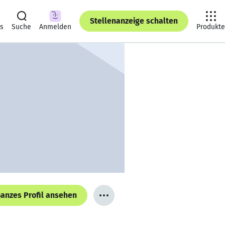
Stellenanzeige schalten
ts
Suche
Anmelden
Produkte
anzes Profil ansehen