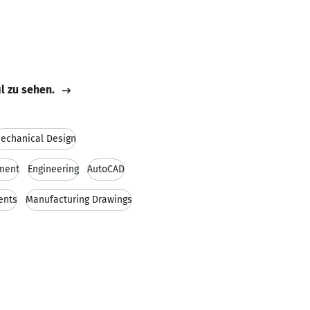
il zu sehen.
echanical Design
ment
Engineering
AutoCAD
ents
Manufacturing Drawings