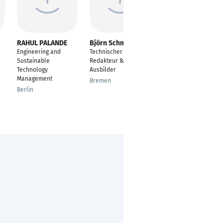
RAHUL PALANDE
Björn Schmidt
KINTHALI MADHU
SUDHAN
Engineering and
Technischer
Mechanical Design
Sustainable
Redakteur &
Engineer -II
Technology
Ausbilder
Management
Visakhapatnam
Bremen
Berlin