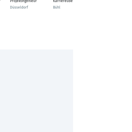
Tschaikowski
r
Projektingenieur
Karriereübergang
Bauteilverantwortlich
Düsseldorf
Bühl
er Connectivity
Devices
Wolfsburg