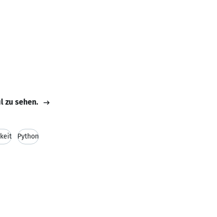
il zu sehen.
keit
Python