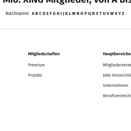
Nachname:
A
B
C
D
E
F
G
H
I
J
K
L
M
N
O
P
Q
R
S
T
U
V
W
X
Y
Z
Mitgliedschaften
Hauptbereiche
Premium
Mitgliederverz
ProJobs
Jobs Verzeichn
Unternehmen
Berufsverzeich