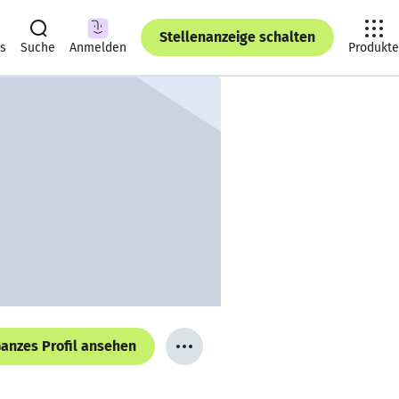
Stellenanzeige schalten
ts
Suche
Anmelden
Produkte
anzes Profil ansehen