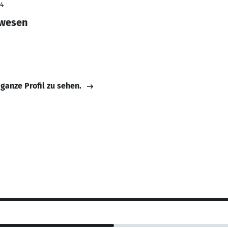
24
rwesen
 ganze Profil zu sehen.