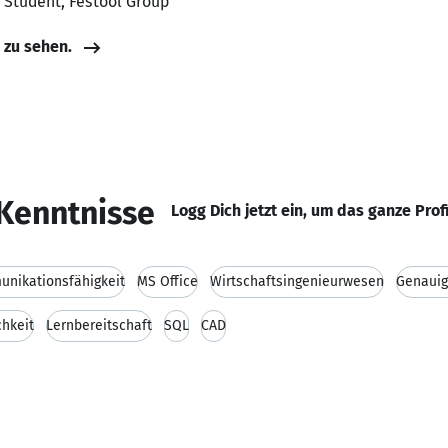
r Student, Festool Group
e zu sehen.
Kenntnisse
Logg Dich jetzt ein, um das ganze Prof
nikationsfähigkeit
MS Office
Wirtschaftsingenieurwesen
Genauig
chkeit
Lernbereitschaft
SQL
CAD