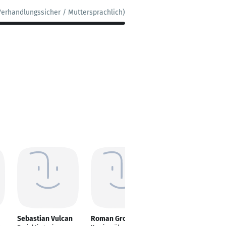
Verhandlungssicher / Muttersprachlich)
Sebastian Vulcan
Roman Grohotov
Wadim