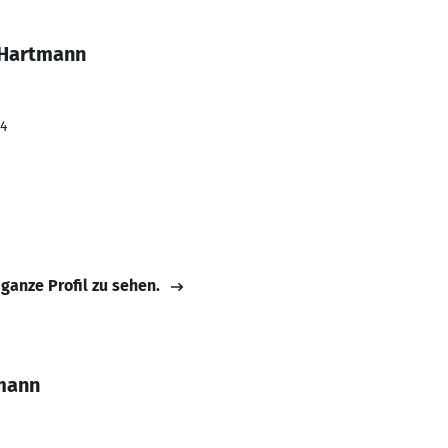
i Hartmann
24
 ganze Profil zu sehen.
tmann