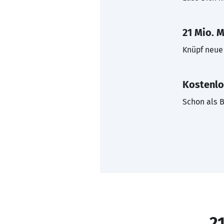
21 Mio. M
Knüpf neue 
Kostenlo
Schon als B
21