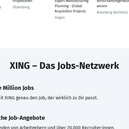
Projektleiter
Expert Manufacturing
Wirtschaftsingenieu
Planning - Global
wesen
z
Oldenburg
Acquisition Projects
Annaberg-Buchholz
Hagen
XING – Das Jobs-Netzwerk
 Million Jobs
t XING genau den Job, der wirklich zu Dir passt.
che Job-Angebote
inden von Arbeitgebern und über 20.000 Recruiter·innen.