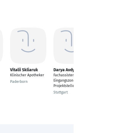
Vitalii Skliaruk
Darya Avdyeyeva
Anastasiia
Zharnikova
Klinischer Apotheker
Fachassistentin in der
Grafikdesign /
Eingangszone (SIE)
Paderborn
Visuelle Gestaltung
Projektstelle
Düsseldorf
Stuttgart