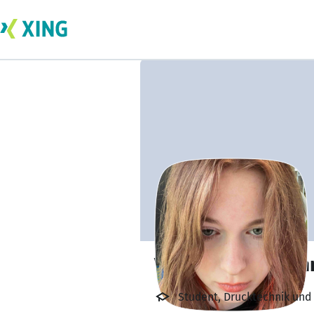
Vitaliia Nakonech
Student, Drucktechnik und