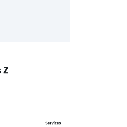
s Z
Services