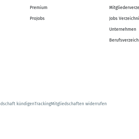
Premium
Mitgliederverz
ProJobs
Jobs Verzeichn
Unternehmen
Berufsverzeich
edschaft kündigen
Tracking
Mitgliedschaften widerrufen