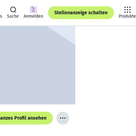
Stellenanzeige schalten
ts
Suche
Anmelden
Produkte
anzes Profil ansehen