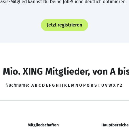
asis-Mitglied kannst Du Deine Job-Suche deutlich optimieren.
Jetzt registrieren
 Mio. XING Mitglieder, von A bi
Nachname:
A
B
C
D
E
F
G
H
I
J
K
L
M
N
O
P
Q
R
S
T
U
V
W
X
Y
Z
Mitgliedschaften
Hauptbereiche