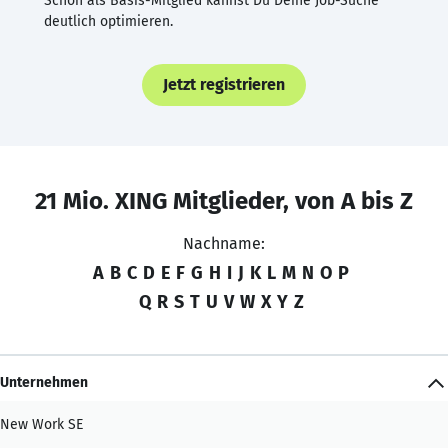
Schon als Basis-Mitglied kannst Du Deine Job-Suche
deutlich optimieren.
Jetzt registrieren
21 Mio. XING Mitglieder, von A bis Z
Nachname:
A
B
C
D
E
F
G
H
I
J
K
L
M
N
O
P
Q
R
S
T
U
V
W
X
Y
Z
Unternehmen
New Work SE