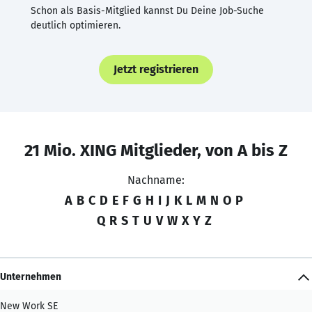
Schon als Basis-Mitglied kannst Du Deine Job-Suche
deutlich optimieren.
Jetzt registrieren
21 Mio. XING Mitglieder, von A bis Z
Nachname:
A
B
C
D
E
F
G
H
I
J
K
L
M
N
O
P
Q
R
S
T
U
V
W
X
Y
Z
Unternehmen
New Work SE