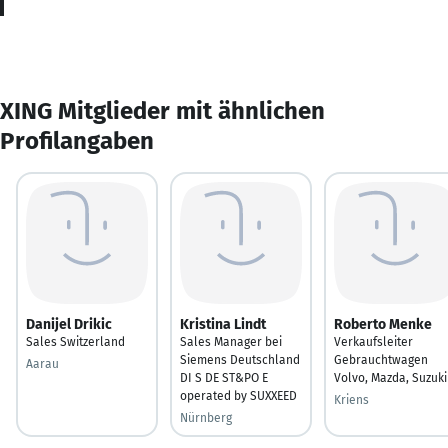
XING Mitglieder mit ähnlichen
Profilangaben
Danijel Drikic
Kristina Lindt
Roberto Menke
Sales Switzerland
Sales Manager bei
Verkaufsleiter
Siemens Deutschland
Gebrauchtwagen
Aarau
DI S DE ST&PO E
Volvo, Mazda, Suzuki
operated by SUXXEED
Kriens
Nürnberg