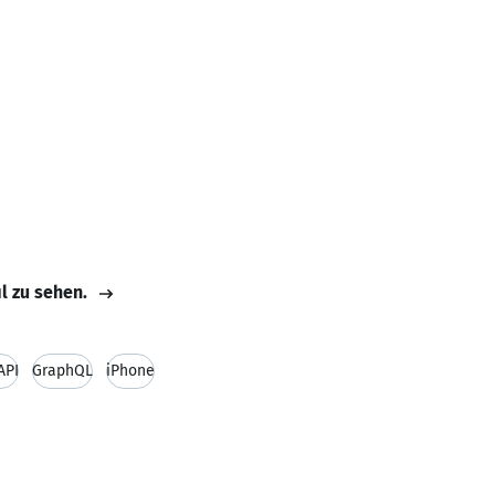
il zu sehen.
API
GraphQL
iPhone