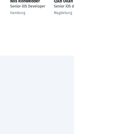
Nils Rohwedder
Qazi Ullah
Pascal Brause
Senior iOS Developer
Senior iOS developer
freier iOS-Entwickler
Hamburg
Magdeburg
Karben