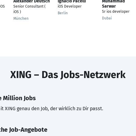
Alexander Deutsch
Ignacio Pacelli
Muhammad
Sarwar
iOS
Senior Consultant (
iOS Developer
Sr ios developer
iOS )
Berlin
Dubai
München
XING – Das Jobs-Netzwerk
 Million Jobs
t XING genau den Job, der wirklich zu Dir passt.
che Job-Angebote