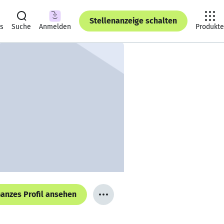
Stellenanzeige schalten
ts
Suche
Anmelden
Produkte
anzes Profil ansehen