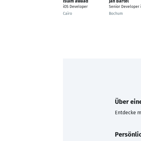
islam awaad
Jan Bartel
iOS Developer
Senior Developer 
Cairo
Bochum
Über eine
Entdecke mi
Persönli