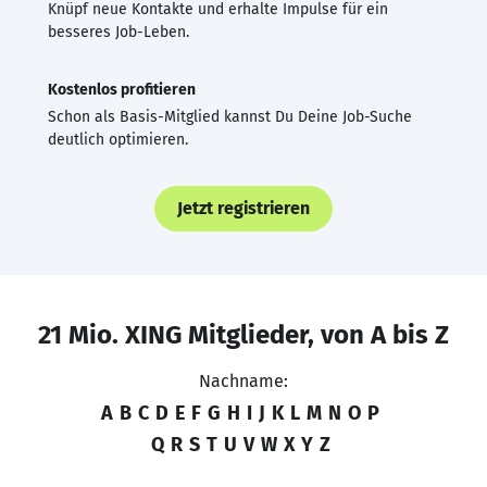
Knüpf neue Kontakte und erhalte Impulse für ein
besseres Job-Leben.
Kostenlos profitieren
Schon als Basis-Mitglied kannst Du Deine Job-Suche
deutlich optimieren.
Jetzt registrieren
21 Mio. XING Mitglieder, von A bis Z
Nachname:
A
B
C
D
E
F
G
H
I
J
K
L
M
N
O
P
Q
R
S
T
U
V
W
X
Y
Z