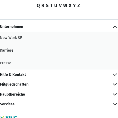
Q
R
S
T
U
V
W
X
Y
Z
Unternehmen
New Work SE
Karriere
Presse
Hilfe & Kontakt
Mitgliedschaften
Hauptbereiche
Services