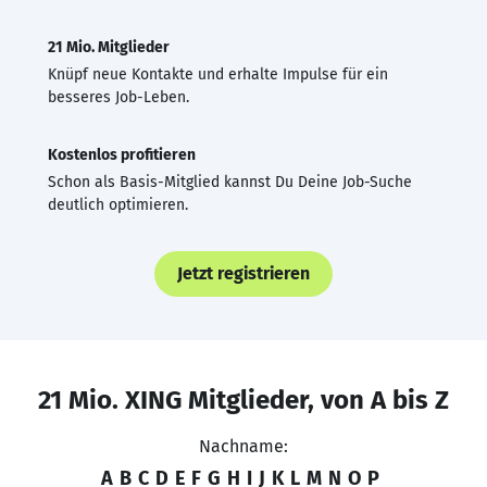
21 Mio. Mitglieder
Knüpf neue Kontakte und erhalte Impulse für ein
besseres Job-Leben.
Kostenlos profitieren
Schon als Basis-Mitglied kannst Du Deine Job-Suche
deutlich optimieren.
Jetzt registrieren
21 Mio. XING Mitglieder, von A bis Z
Nachname:
A
B
C
D
E
F
G
H
I
J
K
L
M
N
O
P