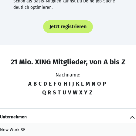
Schon als Basis-Mitglied kannst Du Deine Job-Suche
deutlich optimieren.
Jetzt registrieren
21 Mio. XING Mitglieder, von A bis Z
Nachname:
A
B
C
D
E
F
G
H
I
J
K
L
M
N
O
P
Q
R
S
T
U
V
W
X
Y
Z
Unternehmen
New Work SE