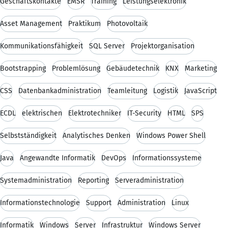
Geschäftskontakte
EMSR
Training
Leistungselektronik
Asset Management
Praktikum
Photovoltaik
Kommunikationsfähigkeit
SQL Server
Projektorganisation
Bootstrapping
Problemlösung
Gebäudetechnik
KNX
Marketing
CSS
Datenbankadministration
Teamleitung
Logistik
JavaScript
ECDL
elektrischen
Elektrotechniker
IT-Security
HTML
SPS
Selbstständigkeit
Analytisches Denken
Windows Power Shell
Java
Angewandte Informatik
DevOps
Informationssysteme
Systemadministration
Reporting
Serveradministration
Informationstechnologie
Support
Administration
Linux
Informatik
Windows
Server
Infrastruktur
Windows Server