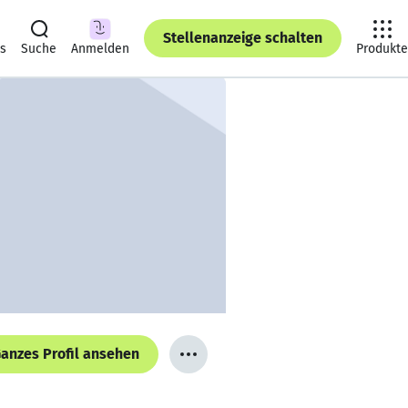
Stellenanzeige schalten
ts
Suche
Anmelden
Produkte
anzes Profil ansehen