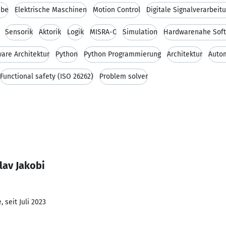
ebe
Elektrische Maschinen
Motion Control
Digitale Signalverarbeit
Sensorik
Aktorik
Logik
MISRA-C
Simulation
Hardwarenahe Sof
are Architektur
Python
Python Programmierung
Architektur
Autom
Functional safety (ISO 26262)
Problem solver
lav Jakobi
 seit Juli 2023