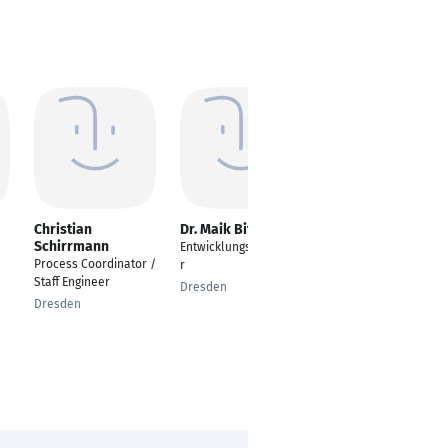
Christian
Dr. Maik Bittner
Jatinkumar Parmar
Schirrmann
Entwicklungsingenieu
Specialist AI Engineer
Process Coordinator /
r
Hyedrabad
Staff Engineer
Dresden
Dresden