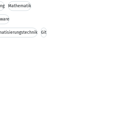
ung
Mathematik
tware
atisierungstechnik
Git