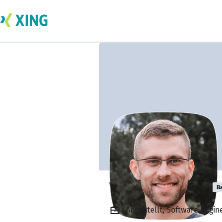
Vladislav Jakobi
B
Angestellt, Software Engin