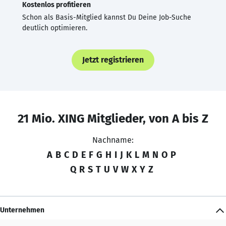
Kostenlos profitieren
Schon als Basis-Mitglied kannst Du Deine Job-Suche
deutlich optimieren.
Jetzt registrieren
21 Mio. XING Mitglieder, von A bis Z
Nachname:
A
B
C
D
E
F
G
H
I
J
K
L
M
N
O
P
Q
R
S
T
U
V
W
X
Y
Z
Unternehmen