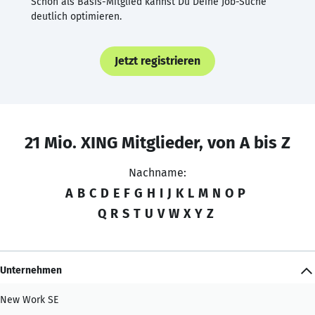
Schon als Basis-Mitglied kannst Du Deine Job-Suche
deutlich optimieren.
Jetzt registrieren
21 Mio. XING Mitglieder, von A bis Z
Nachname:
A
B
C
D
E
F
G
H
I
J
K
L
M
N
O
P
Q
R
S
T
U
V
W
X
Y
Z
Unternehmen
New Work SE