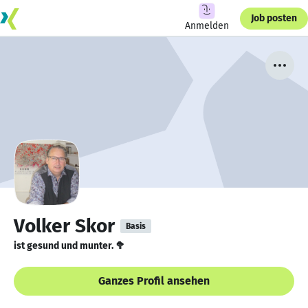
Job posten
Anmelden
Volker Skor
Basis
ist gesund und munter. 🥦
Ganzes Profil ansehen