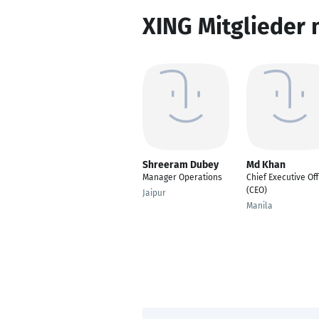
XING Mitglieder 
Shreeram Dubey
Md Khan
Manager Operations
Chief Executive Off
(CEO)
Jaipur
Manila