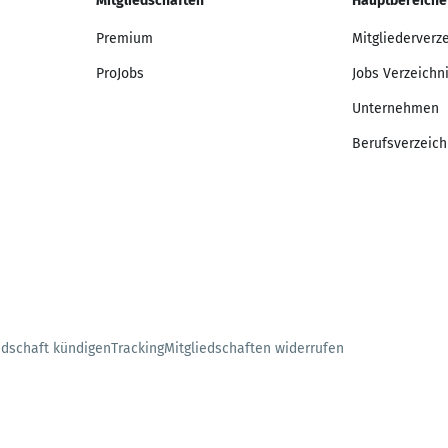
Mitgliedschaften
Hauptbereiche
Premium
Mitgliederverz
ProJobs
Jobs Verzeichn
Unternehmen
Berufsverzeich
edschaft kündigen
Tracking
Mitgliedschaften widerrufen