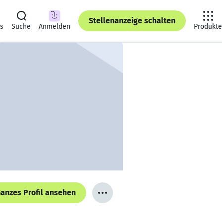
Stellenanzeige schalten
ts
Suche
Anmelden
Produkte
anzes Profil ansehen