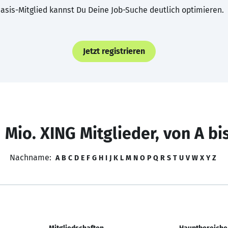
asis-Mitglied kannst Du Deine Job-Suche deutlich optimieren.
Jetzt registrieren
 Mio. XING Mitglieder, von A bi
Nachname:
A
B
C
D
E
F
G
H
I
J
K
L
M
N
O
P
Q
R
S
T
U
V
W
X
Y
Z