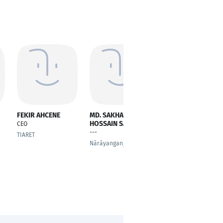
FEKIR AHCENE
MD. SAKHAWAT
Mark Miller
HOSSAIN SAMUN
CEO
Chief Executive Officer
---
(CEO)
TIARET
Nārāyanganj
Mississauga