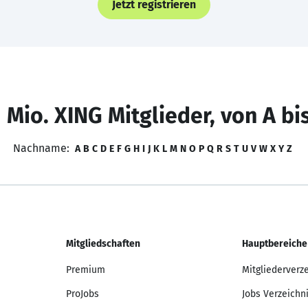
Jetzt registrieren
 Mio. XING Mitglieder, von A bi
Nachname:
A
B
C
D
E
F
G
H
I
J
K
L
M
N
O
P
Q
R
S
T
U
V
W
X
Y
Z
Mitgliedschaften
Hauptbereiche
Premium
Mitgliederverz
ProJobs
Jobs Verzeichn