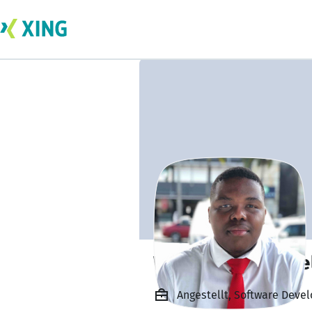
Wandile Mavimbe
Angestellt, Software Develo