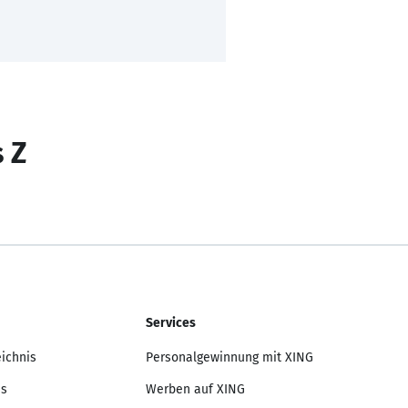
s Z
Services
eichnis
Personalgewinnung mit XING
is
Werben auf XING