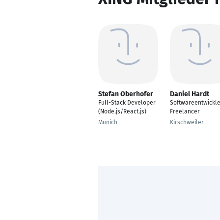
Stefan Oberhofer
Daniel Hardt
Full-Stack Developer
Softwareentwickle
(Node.js/React.js)
Freelancer
Munich
Kirschweiler