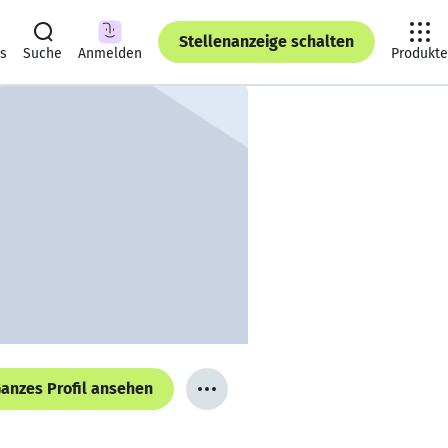
Stellenanzeige schalten
ts
Suche
Anmelden
Produkte
anzes Profil ansehen