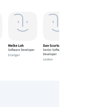
Meike Loh
Dan Scurtu
Daniela Macedo
Lins de Araújo
Software Developer
Senior Software
---
Developer
Erlangen
Hamburg
Leoben