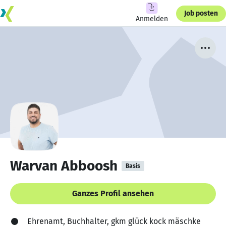
Job posten
Anmelden
Warvan Abboosh
Basis
Ganzes Profil ansehen
Ehrenamt, Buchhalter, gkm glück kock mäschke