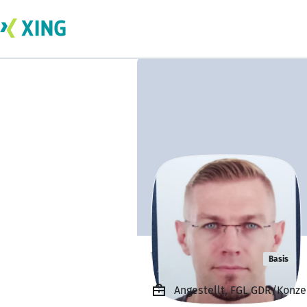
Wassili Dyck
Basis
Angestellt, FGL GDR/Konz