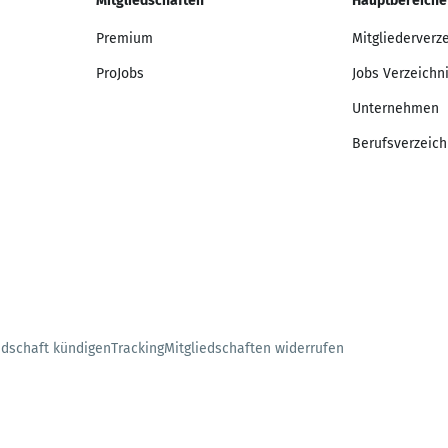
Mitgliedschaften
Hauptbereiche
Premium
Mitgliederverz
ProJobs
Jobs Verzeichn
Unternehmen
Berufsverzeich
edschaft kündigen
Tracking
Mitgliedschaften widerrufen