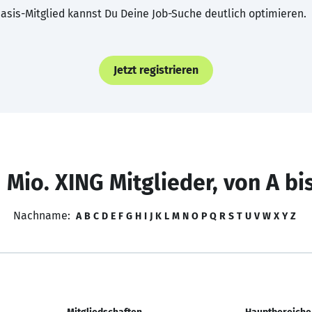
asis-Mitglied kannst Du Deine Job-Suche deutlich optimieren.
Jetzt registrieren
 Mio. XING Mitglieder, von A bi
Nachname:
A
B
C
D
E
F
G
H
I
J
K
L
M
N
O
P
Q
R
S
T
U
V
W
X
Y
Z