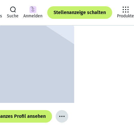
Stellenanzeige schalten
ts
Suche
Anmelden
Produkte
anzes Profil ansehen