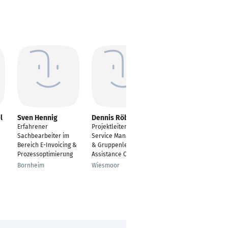
l
Sven Hennig
Dennis Röbkes
Ramona Gickel
Erfahrener
Projektleiter Field
Business Operation
Sachbearbeiter im
Service Management
Bremen
Bereich E-Invoicing &
& Gruppenleiter
Prozessoptimierung
Assistance Center
Bornheim
Wiesmoor