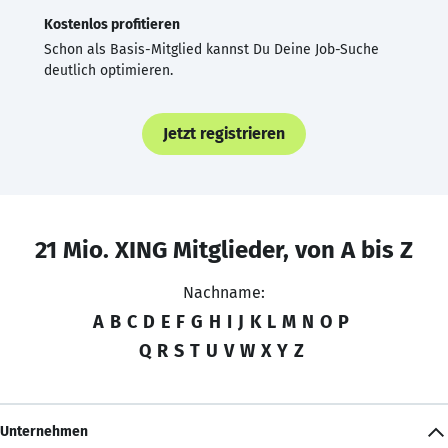
Kostenlos profitieren
Schon als Basis-Mitglied kannst Du Deine Job-Suche
deutlich optimieren.
Jetzt registrieren
21 Mio. XING Mitglieder, von A bis Z
Nachname:
A
B
C
D
E
F
G
H
I
J
K
L
M
N
O
P
Q
R
S
T
U
V
W
X
Y
Z
Unternehmen