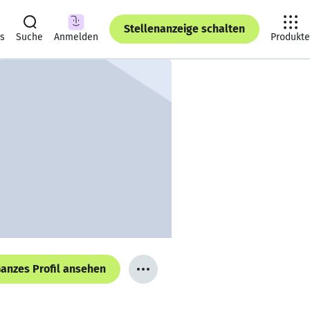
Stellenanzeige schalten
ts
Suche
Anmelden
Produkte
anzes Profil ansehen