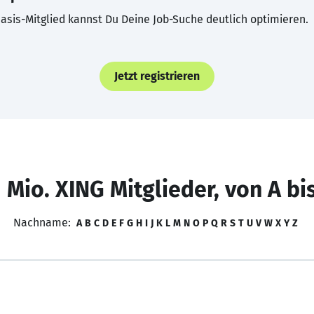
asis-Mitglied kannst Du Deine Job-Suche deutlich optimieren.
Jetzt registrieren
 Mio. XING Mitglieder, von A bi
Nachname:
A
B
C
D
E
F
G
H
I
J
K
L
M
N
O
P
Q
R
S
T
U
V
W
X
Y
Z