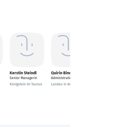
Kerstin Steindl
Quirin Binder
thomas rose
Senior Managerin
Administration Officer
Privatkundenbetreuer
Königstein im Taunus
Landau in der Pfalz
Essen