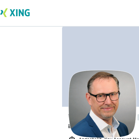
Wolfgang Lürbke
ist offen für Projekte. 🔎