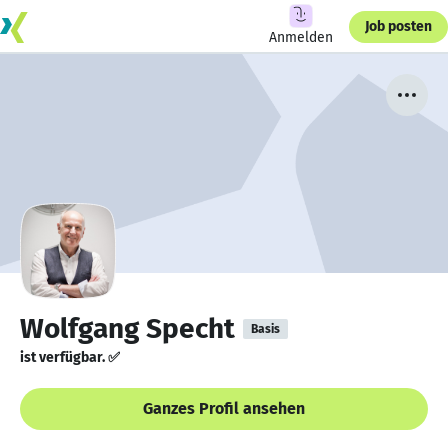
Job posten
Anmelden
Wolfgang Specht
Basis
ist verfügbar. ✅
Ganzes Profil ansehen