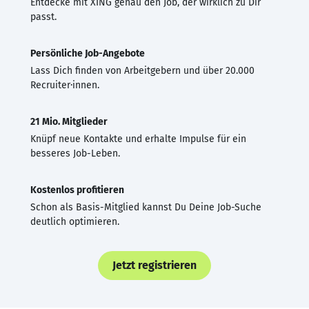
Entdecke mit XING genau den Job, der wirklich zu Dir
passt.
Persönliche Job-Angebote
Lass Dich finden von Arbeitgebern und über 20.000
Recruiter·innen.
21 Mio. Mitglieder
Knüpf neue Kontakte und erhalte Impulse für ein
besseres Job-Leben.
Kostenlos profitieren
Schon als Basis-Mitglied kannst Du Deine Job-Suche
deutlich optimieren.
Jetzt registrieren