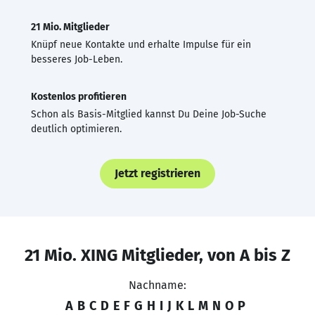
21 Mio. Mitglieder
Knüpf neue Kontakte und erhalte Impulse für ein
besseres Job-Leben.
Kostenlos profitieren
Schon als Basis-Mitglied kannst Du Deine Job-Suche
deutlich optimieren.
Jetzt registrieren
21 Mio. XING Mitglieder, von A bis Z
Nachname:
A
B
C
D
E
F
G
H
I
J
K
L
M
N
O
P