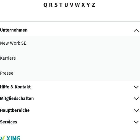
Q
R
S
T
U
V
W
X
Y
Z
Unternehmen
New Work SE
Karriere
Presse
Hilfe & Kontakt
Mitgliedschaften
Hauptbereiche
Services