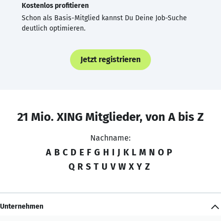
Kostenlos profitieren
Schon als Basis-Mitglied kannst Du Deine Job-Suche
deutlich optimieren.
Jetzt registrieren
21 Mio. XING Mitglieder, von A bis Z
Nachname:
A
B
C
D
E
F
G
H
I
J
K
L
M
N
O
P
Q
R
S
T
U
V
W
X
Y
Z
Unternehmen