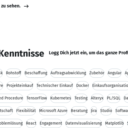
e zu sehen.
Kenntnisse
Logg Dich jetzt ein, um das ganze Prof
sk
Rohstoff
Beschaffung
Auftragsabwicklung
Zubehör
Angular
A
re
Projekteinkauf
Technischer Einkauf
Docker
Einkaufsorganisati
ed Procedure
TensorFlow
Kubernetes
Testing
Alteryx
PL/SQL
Da
tschaft
Flexibilität
Microsoft Azure
Beratung
Jira
Studio
Softwa
oblemlösung
React
Engagement
Datenvisualisierung
Matplotlib