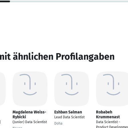
mit ähnlichen Profilangaben
Magdalena Weiss-
Eshban Salman
Robabeh
Rybicki
Krummenast
Lead Data Scientist
(Junior) Data Scientist
Data Scientist -
|
Doha
Product Developme