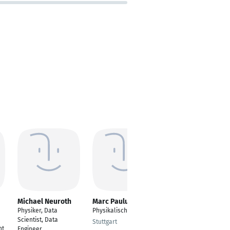
Michael Neuroth
Marc Paulus
Edgar Meireles
Physiker, Data
Physikalische Chemie
Full Stack Software
Scientist, Data
Engineer | Data
Stuttgart
nt
Engineer
Scientist | Data