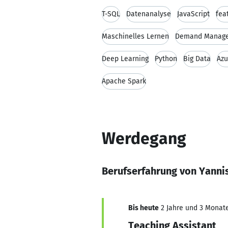
T-SQL
Datenanalyse
JavaScript
fea
Maschinelles Lernen
Demand Manag
Deep Learning
Python
Big Data
Azu
Apache Spark
Werdegang
Berufserfahrung von Yanni
Bis heute
2 Jahre und 3 Monate,
Teaching Assistant