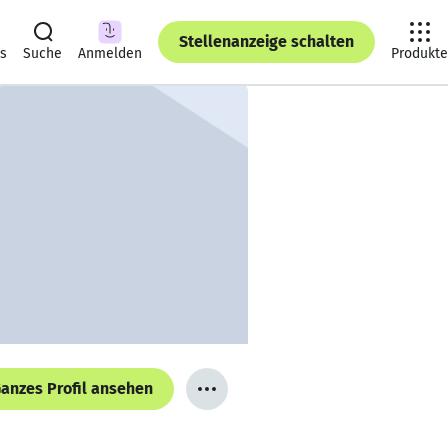
Stellenanzeige schalten
ts
Suche
Anmelden
Produkte
anzes Profil ansehen