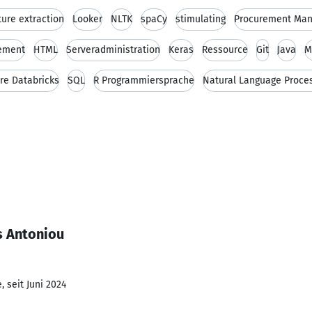
ture extraction
Looker
NLTK
spaCy
stimulating
Procurement Man
ement
HTML
Serveradministration
Keras
Ressource
Git
Java
M
re Databricks
SQL
R Programmiersprache
Natural Language Proce
s Antoniou
 seit Juni 2024