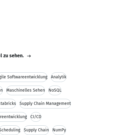
il zu sehen.
gile Softwareentwicklung
Analytik
on
Maschinelles Sehen
NoSQL
tabricks
Supply Chain Management
reentwicklung
CI/CD
Scheduling
Supply Chain
NumPy