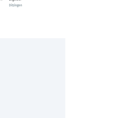
Engineer | Data
Ditzingen
Analyst
Meyrin