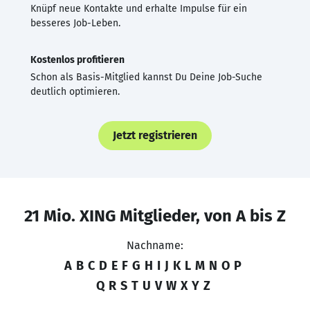
Knüpf neue Kontakte und erhalte Impulse für ein
besseres Job-Leben.
Kostenlos profitieren
Schon als Basis-Mitglied kannst Du Deine Job-Suche
deutlich optimieren.
Jetzt registrieren
21 Mio. XING Mitglieder, von A bis Z
Nachname:
A
B
C
D
E
F
G
H
I
J
K
L
M
N
O
P
Q
R
S
T
U
V
W
X
Y
Z