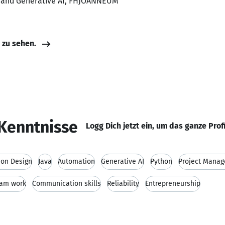
g and Generative AI, FHJOANNEUM
e zu sehen.
Kenntnisse
Logg Dich jetzt ein, um das ganze Prof
ion Design
Java
Automation
Generative AI
Python
Project Mana
am work
Communication skills
Reliability
Entrepreneurship