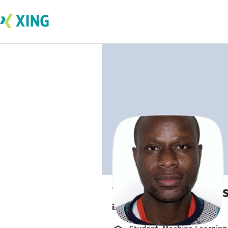
Yao Amevi A. Sos
is researching.