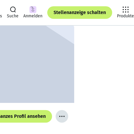
Stellenanzeige schalten
ts
Suche
Anmelden
Produkte
anzes Profil ansehen