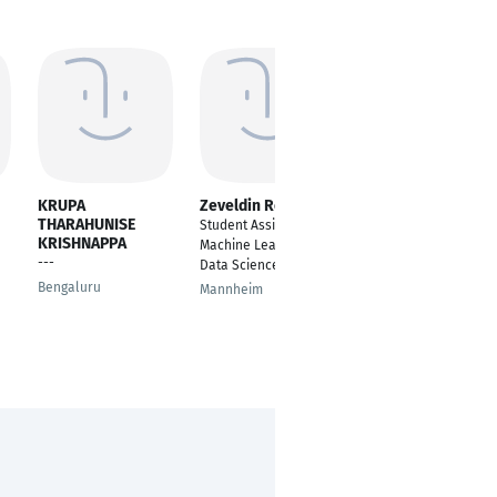
KRUPA
Zeveldin Resch
Carlos Pereira
THARAHUNISE
Student Assistant —
Analista de Sistemas
KRISHNAPPA
Machine Learning /
/ Programador
---
Data Science
Matosinhos
Bengaluru
Mannheim