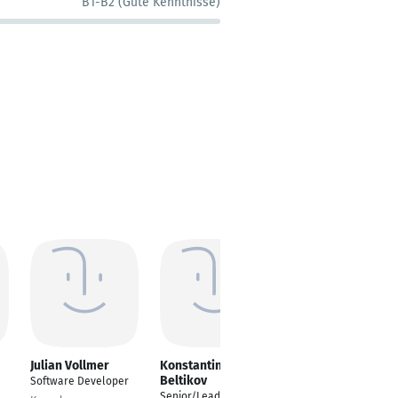
B1-B2 (Gute Kenntnisse)
Julian Vollmer
Konstantin
Derrick Frimpong
Beltikov
Basoah
Software Developer
Senior/Lead Software
IT/Programmer