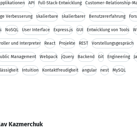
pplikationen
API
Full-Stack-Entwicklung
Customer-Relationship-
ige Verbesserung
skalierbare
skalierbarer
Benutzererfahrung
For
s
NoSQL
User Interface
Express.js
GUI
Entwicklung von Tools
W
oller und Interpreter
React
Projekte
REST
Vorstellungsgespräch
ublic Management
Webpack
jQuery
Backend
Git
Engineering
J
lässigkeit
Intuition
Kontaktfreudigkeit
angular
nest
MySQL
slav Kazmerchuk