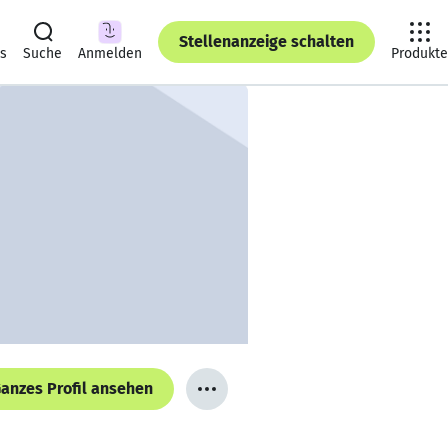
Stellenanzeige schalten
ts
Suche
Anmelden
Produkte
anzes Profil ansehen