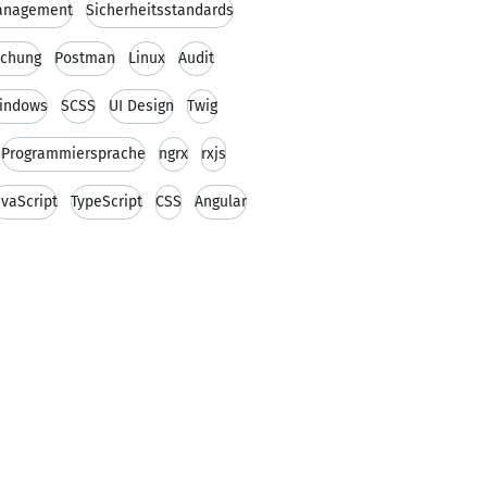
Management
Sicherheitsstandards
schung
Postman
Linux
Audit
indows
SCSS
UI Design
Twig
Programmiersprache
ngrx
rxjs
avaScript
TypeScript
CSS
Angular