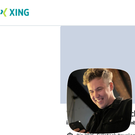
Yaroslav Kazmer
is looking for a new team memb