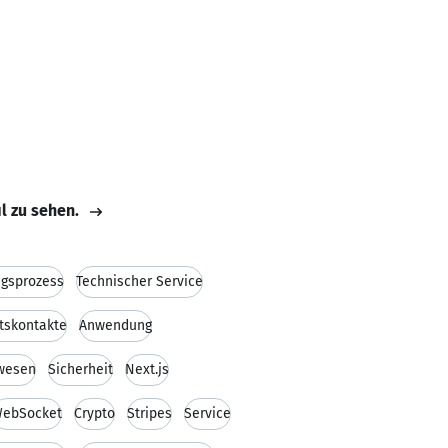
il zu sehen.
ngsprozess
Technischer Service
tskontakte
Anwendung
wesen
Sicherheit
Next.js
ebSocket
Crypto
Stripes
Service