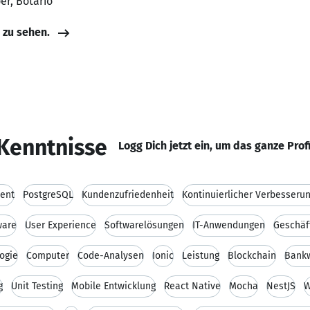
er, Botario
e zu sehen.
Kenntnisse
Logg Dich jetzt ein, um das ganze Prof
ent
PostgreSQL
Kundenzufriedenheit
Kontinuierlicher Verbesseru
ware
User Experience
Softwarelösungen
IT-Anwendungen
Geschäf
ogie
Computer
Code-Analysen
Ionic
Leistung
Blockchain
Bank
g
Unit Testing
Mobile Entwicklung
React Native
Mocha
NestJS
W