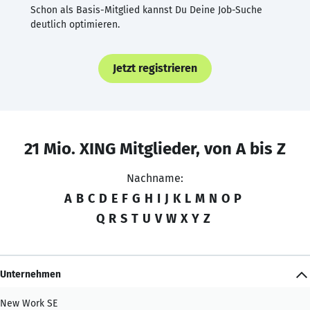
Schon als Basis-Mitglied kannst Du Deine Job-Suche
deutlich optimieren.
Jetzt registrieren
21 Mio. XING Mitglieder, von A bis Z
Nachname:
A
B
C
D
E
F
G
H
I
J
K
L
M
N
O
P
Q
R
S
T
U
V
W
X
Y
Z
Unternehmen
New Work SE