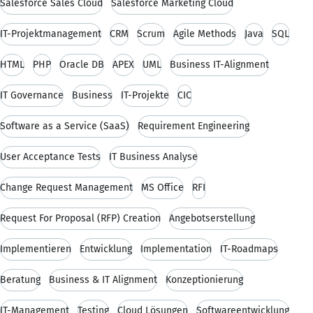
Salesforce Sales Cloud
Salesforce Marketing Cloud
IT-Projektmanagement
CRM
Scrum
Agile Methods
Java
SQL
HTML
PHP
Oracle DB
APEX
UML
Business IT-Alignment
IT Governance
Business
IT-Projekte
CIC
Software as a Service (SaaS)
Requirement Engineering
User Acceptance Tests
IT Business Analyse
Change Request Management
MS Office
RFI
Request For Proposal (RFP) Creation
Angebotserstellung
Implementieren
Entwicklung
Implementation
IT-Roadmaps
Beratung
Business & IT Alignment
Konzeptionierung
IT-Management
Testing
Cloud Lösungen
Softwareentwicklung