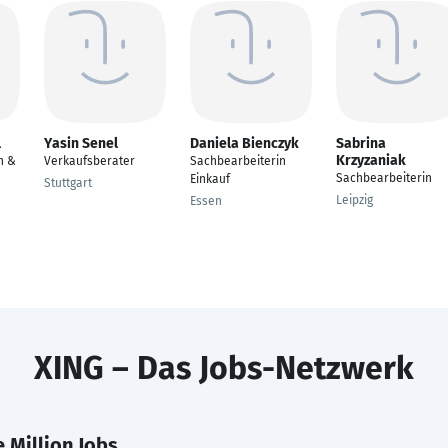
l
Yasin Senel
Daniela Bienczyk
Sabrina
Krzyzaniak
n &
Verkaufsberater
Sachbearbeiterin
Sachbearbeiterin
Einkauf
Stuttgart
Leipzig
Essen
XING – Das Jobs-Netzwerk
 Million Jobs