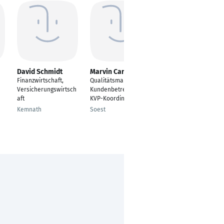
David Schmidt
Marvin Carl
David Hoffmann
Finanzwirtschaft,
Qualitätsmanagement
Trainee LEH
Versicherungswirtsch
Kundenbetreuer /
Kevelaer
aft
KVP-Koordinator
Kemnath
Soest