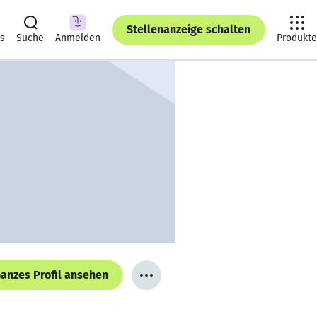
Stellenanzeige schalten
ts
Suche
Anmelden
Produkte
anzes Profil ansehen