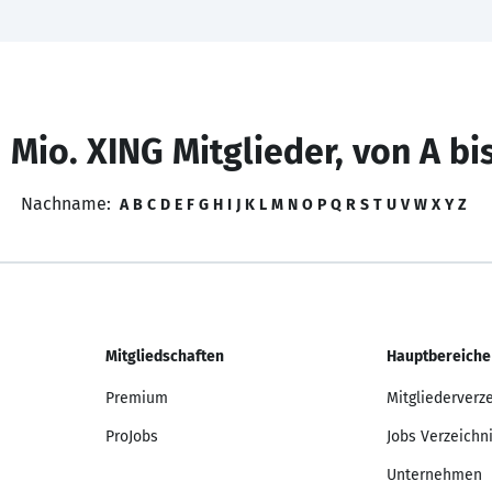
 Mio. XING Mitglieder, von A bi
Nachname:
A
B
C
D
E
F
G
H
I
J
K
L
M
N
O
P
Q
R
S
T
U
V
W
X
Y
Z
Mitgliedschaften
Hauptbereiche
Premium
Mitgliederverz
ProJobs
Jobs Verzeichn
Unternehmen