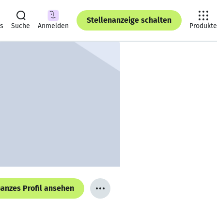
Stellenanzeige schalten
ts
Suche
Anmelden
Produkte
anzes Profil ansehen