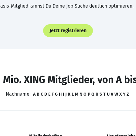
asis-Mitglied kannst Du Deine Job-Suche deutlich optimieren.
Jetzt registrieren
 Mio. XING Mitglieder, von A bi
Nachname:
A
B
C
D
E
F
G
H
I
J
K
L
M
N
O
P
Q
R
S
T
U
V
W
X
Y
Z