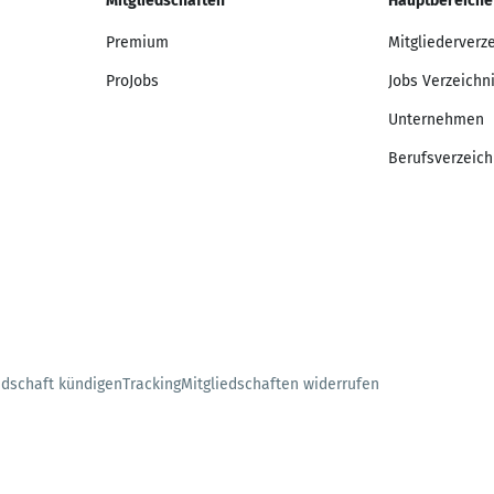
Mitgliedschaften
Hauptbereiche
Premium
Mitgliederverz
ProJobs
Jobs Verzeichn
Unternehmen
Berufsverzeich
edschaft kündigen
Tracking
Mitgliedschaften widerrufen