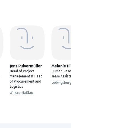
Jens Pulvermüller
Melanie Hillmer
Monika Becker
Head of Project
Human Resources &
Senior Project
-
Management & Head
Team Assistant
Consultant
of Procurement and
Ludwigsburg
Leipzig
Logistics
Wilkau-Haßlau