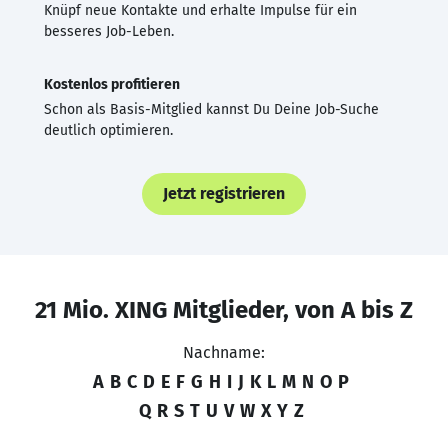
Knüpf neue Kontakte und erhalte Impulse für ein
besseres Job-Leben.
Kostenlos profitieren
Schon als Basis-Mitglied kannst Du Deine Job-Suche
deutlich optimieren.
Jetzt registrieren
21 Mio. XING Mitglieder, von A bis Z
Nachname:
A
B
C
D
E
F
G
H
I
J
K
L
M
N
O
P
Q
R
S
T
U
V
W
X
Y
Z