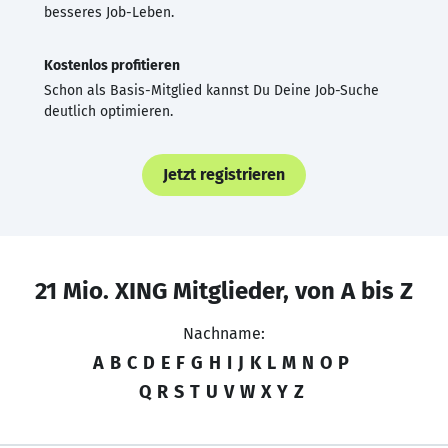
besseres Job-Leben.
Kostenlos profitieren
Schon als Basis-Mitglied kannst Du Deine Job-Suche
deutlich optimieren.
Jetzt registrieren
21 Mio. XING Mitglieder, von A bis Z
Nachname:
A
B
C
D
E
F
G
H
I
J
K
L
M
N
O
P
Q
R
S
T
U
V
W
X
Y
Z