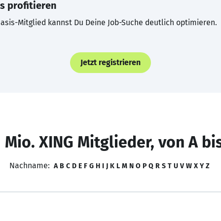
s profitieren
asis-Mitglied kannst Du Deine Job-Suche deutlich optimieren.
Jetzt registrieren
 Mio. XING Mitglieder, von A bi
Nachname:
A
B
C
D
E
F
G
H
I
J
K
L
M
N
O
P
Q
R
S
T
U
V
W
X
Y
Z