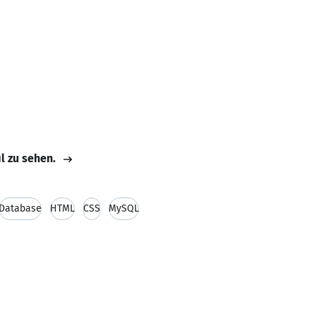
il zu sehen.
Database
HTML
CSS
MySQL