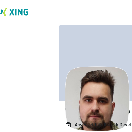
Yevhenii Fesenko
Angestellt, Fullstack Deve