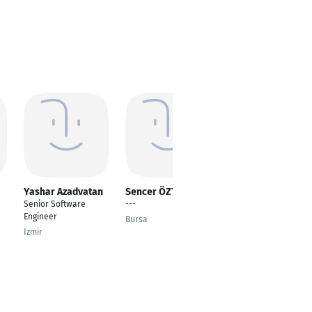
Yashar Azadvatan
Sencer ÖZTÜFEKÇİ
Janani M K
Senior Software
---
---
Engineer
Bursa
Chennai
Izmir