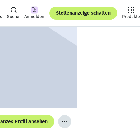
Stellenanzeige schalten
ts
Suche
Anmelden
Produkte
anzes Profil ansehen