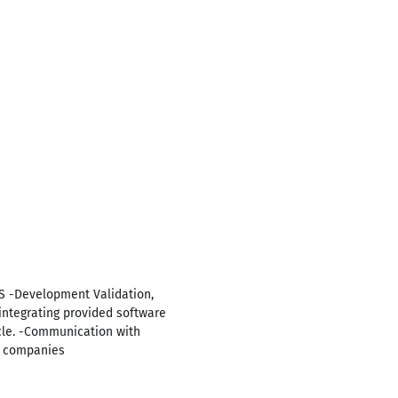
S -Development Validation,
integrating provided software
icle. -Communication with
er companies