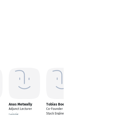
Anas Metwally
Tobias Boertz
Sondos Aouachri
Adjunct Lecturer
Co-Founder & Full-
Hydraulics and
Stack Engineer bei
environnemental
Leipzig