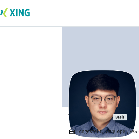
Yi An Chen
Basis
Angestellt, Developer, FA