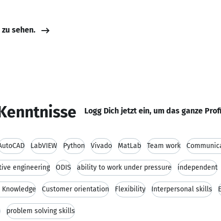
e zu sehen.
Kenntnisse
Logg Dich jetzt ein, um das ganze Prof
AutoCAD
LabVIEW
Python
Vivado
MatLab
Team work
Communicat
ive engineering
ODIS
ability to work under pressure
independent
l Knowledge
Customer orientation
Flexibility
Interpersonal skills
s
problem solving skills