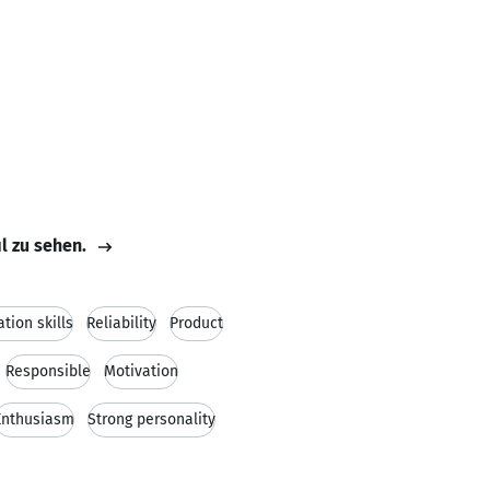
il zu sehen.
ion skills
Reliability
Product
Responsible
Motivation
Enthusiasm
Strong personality