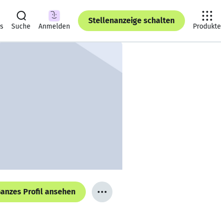
Stellenanzeige schalten
ts
Suche
Anmelden
Produkte
anzes Profil ansehen