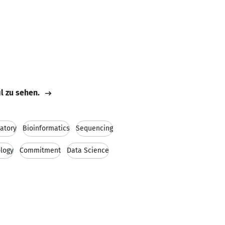
il zu sehen.
atory
Bioinformatics
Sequencing
logy
Commitment
Data Science