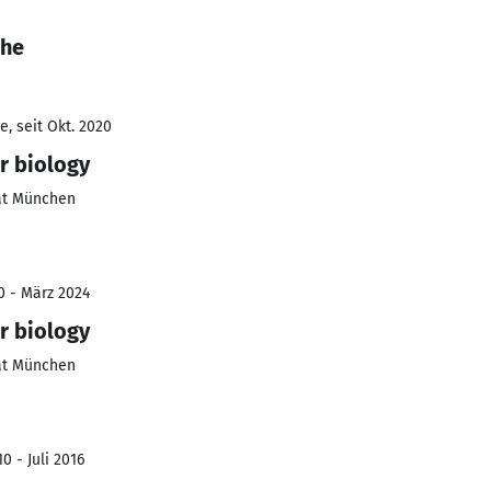
rhe
, seit Okt. 2020
r biology
ät München
0 - März 2024
r biology
ät München
0 - Juli 2016