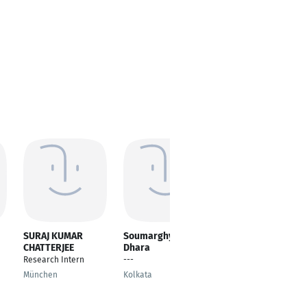
SURAJ KUMAR
Soumarghya
Sanika Nair
CHATTERJEE
Dhara
---
Research Intern
---
Berlin
München
Kolkata