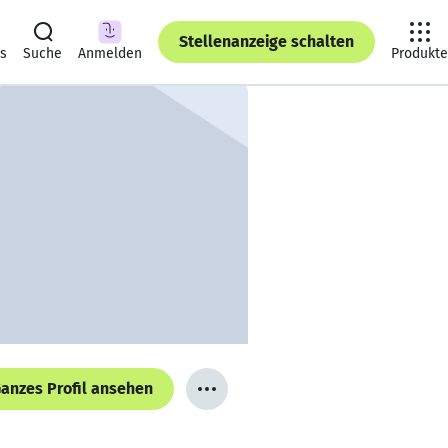
Stellenanzeige schalten
ts
Suche
Anmelden
Produkte
anzes Profil ansehen