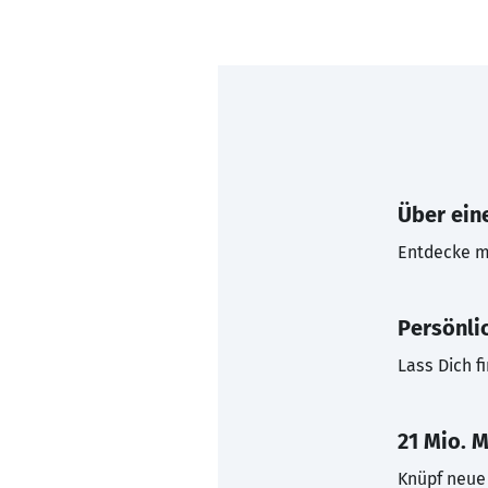
Über eine
Entdecke mi
Persönli
Lass Dich f
21 Mio. M
Knüpf neue 