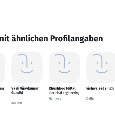
mit ähnlichen Profilangaben
yan
Yash Vijaykumar
Khushboo Mittal
vishwajeet singh
Gandhi
Electrical Engineering
---
---
Hannover
Delhi
Aachen