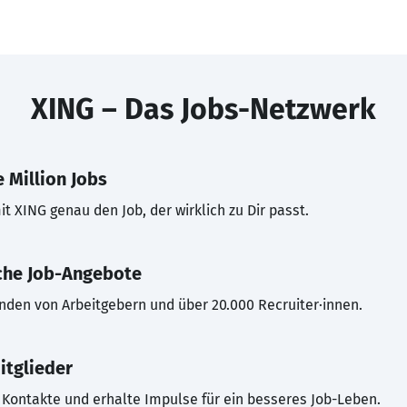
XING – Das Jobs-Netzwerk
 Million Jobs
t XING genau den Job, der wirklich zu Dir passt.
che Job-Angebote
inden von Arbeitgebern und über 20.000 Recruiter·innen.
itglieder
Kontakte und erhalte Impulse für ein besseres Job-Leben.