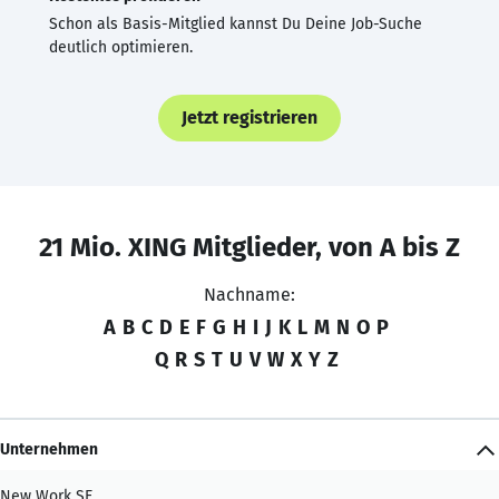
Schon als Basis-Mitglied kannst Du Deine Job-Suche
deutlich optimieren.
Jetzt registrieren
21 Mio. XING Mitglieder, von A bis Z
Nachname:
A
B
C
D
E
F
G
H
I
J
K
L
M
N
O
P
Q
R
S
T
U
V
W
X
Y
Z
Unternehmen
New Work SE