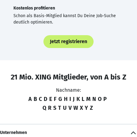
Kostenlos profitieren
Schon als Basis-Mitglied kannst Du Deine Job-Suche
deutlich optimieren.
Jetzt registrieren
21 Mio. XING Mitglieder, von A bis Z
Nachname:
A
B
C
D
E
F
G
H
I
J
K
L
M
N
O
P
Q
R
S
T
U
V
W
X
Y
Z
Unternehmen