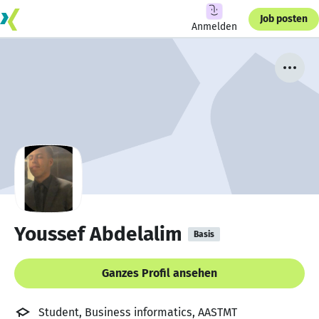
Job posten
Anmelden
Youssef Abdelalim
Basis
Ganzes Profil ansehen
Student, Business informatics, AASTMT