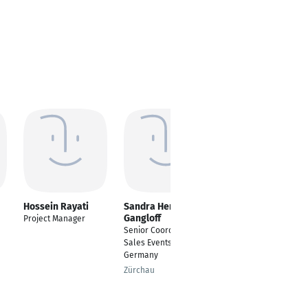
Hossein Rayati
Sandra Herbst-
Christian Härtle
Gangloff
Project Manager
Senior Director
Senior Coordinator
Mannheim
Sales Events -
Germany
Zürchau