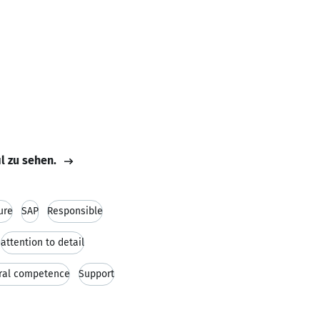
il zu sehen.
ure
SAP
Responsible
attention to detail
ural competence
Support