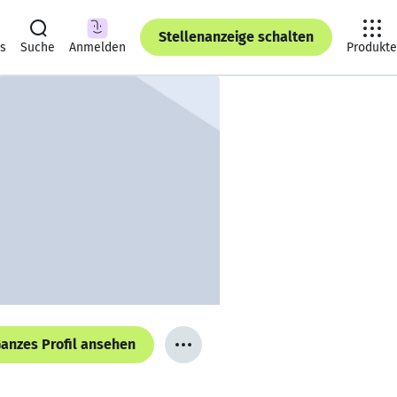
Stellenanzeige schalten
ts
Suche
Anmelden
Produkte
anzes Profil ansehen