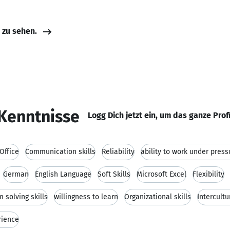
e zu sehen.
Kenntnisse
Logg Dich jetzt ein, um das ganze Prof
Office
Communication skills
Reliability
ability to work under press
German
English Language
Soft Skills
Microsoft Excel
Flexibility
 solving skills
willingness to learn
Organizational skills
Intercult
rience