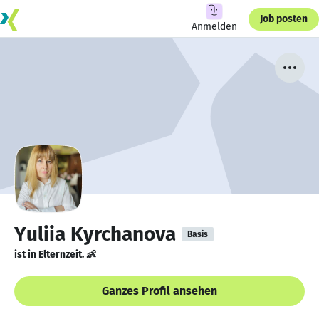
Job posten
Anmelden
Yuliia Kyrchanova
Basis
ist in Elternzeit. 👶
Ganzes Profil ansehen