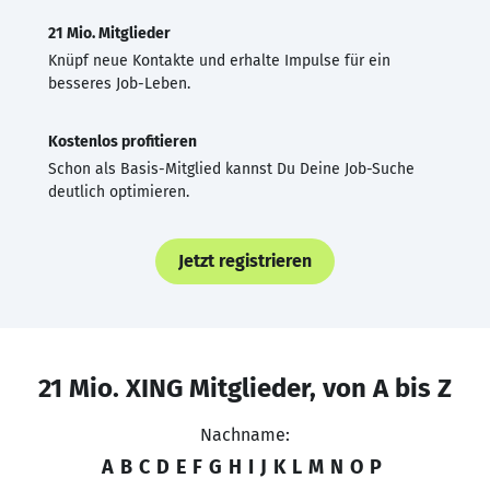
21 Mio. Mitglieder
Knüpf neue Kontakte und erhalte Impulse für ein
besseres Job-Leben.
Kostenlos profitieren
Schon als Basis-Mitglied kannst Du Deine Job-Suche
deutlich optimieren.
Jetzt registrieren
21 Mio. XING Mitglieder, von A bis Z
Nachname:
A
B
C
D
E
F
G
H
I
J
K
L
M
N
O
P