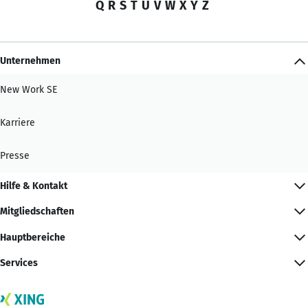
Q
R
S
T
U
V
W
X
Y
Z
Unternehmen
New Work SE
Karriere
Presse
Hilfe & Kontakt
Mitgliedschaften
Hauptbereiche
Services