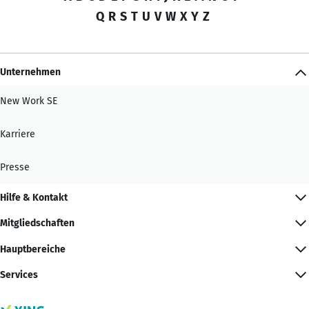
Q
R
S
T
U
V
W
X
Y
Z
Unternehmen
New Work SE
Karriere
Presse
Hilfe & Kontakt
Mitgliedschaften
Hauptbereiche
Services