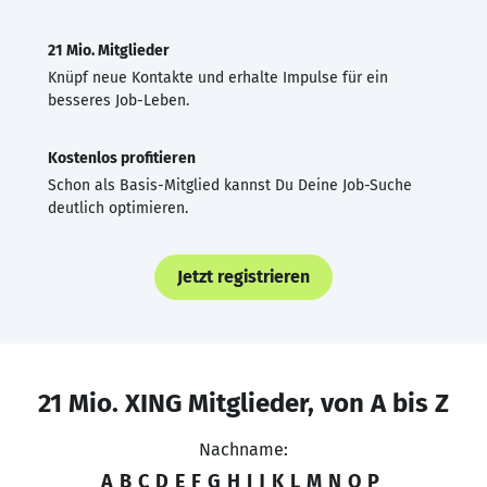
21 Mio. Mitglieder
Knüpf neue Kontakte und erhalte Impulse für ein
besseres Job-Leben.
Kostenlos profitieren
Schon als Basis-Mitglied kannst Du Deine Job-Suche
deutlich optimieren.
Jetzt registrieren
21 Mio. XING Mitglieder, von A bis Z
Nachname:
A
B
C
D
E
F
G
H
I
J
K
L
M
N
O
P