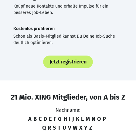
Knüpf neue Kontakte und erhalte Impulse für ein
besseres Job-Leben.
Kostenlos profitieren
Schon als Basis-Mitglied kannst Du Deine Job-Suche
deutlich optimieren.
Jetzt registrieren
21 Mio. XING Mitglieder, von A bis Z
Nachname:
A
B
C
D
E
F
G
H
I
J
K
L
M
N
O
P
Q
R
S
T
U
V
W
X
Y
Z