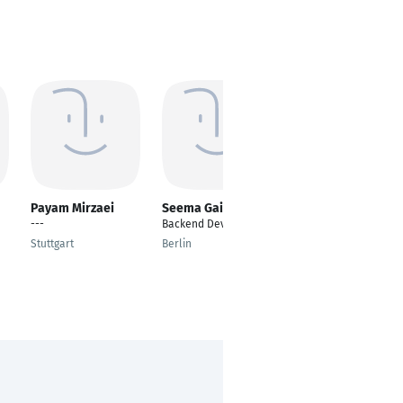
Payam Mirzaei
Seema Gaikwad
Evgeny Volynsky
---
Backend Developer
Research and
Teaching Assistant
Stuttgart
Berlin
München