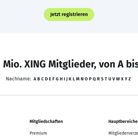
Jetzt registrieren
 Mio. XING Mitglieder, von A bi
Nachname:
A
B
C
D
E
F
G
H
I
J
K
L
M
N
O
P
Q
R
S
T
U
V
W
X
Y
Z
Mitgliedschaften
Hauptbereiche
Premium
Mitgliederverz