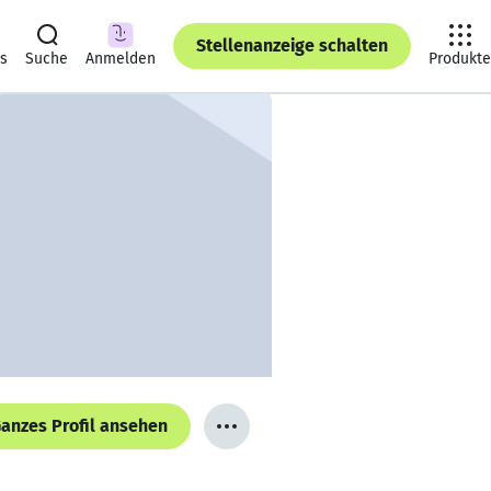
Stellenanzeige schalten
ts
Suche
Anmelden
Produkte
anzes Profil ansehen