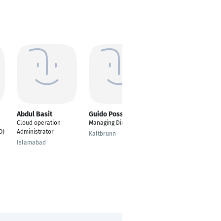
Abdul Basit
Guido Possehl
Paul Endras
Cloud operation
Managing Director
Principal Consultant
O)
Administrator
Kaltbrunn
Zurich
Islamabad