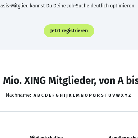
asis-Mitglied kannst Du Deine Job-Suche deutlich optimieren.
Jetzt registrieren
 Mio. XING Mitglieder, von A bi
Nachname:
A
B
C
D
E
F
G
H
I
J
K
L
M
N
O
P
Q
R
S
T
U
V
W
X
Y
Z
Mitgliedschaften
Hauptbereiche