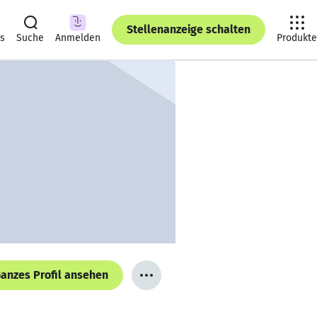
Stellenanzeige schalten
ts
Suche
Anmelden
Produkte
anzes Profil ansehen