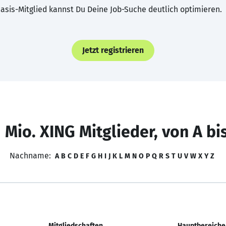
asis-Mitglied kannst Du Deine Job-Suche deutlich optimieren.
Jetzt registrieren
 Mio. XING Mitglieder, von A bi
Nachname:
A
B
C
D
E
F
G
H
I
J
K
L
M
N
O
P
Q
R
S
T
U
V
W
X
Y
Z
Mitgliedschaften
Hauptbereiche