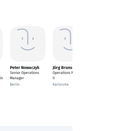
Peter Nowaczyk
Jörg Brunsberg
Marina Minner
Senior Operations
Operations Manager
Junior Operations
in
Manager
II
Managerin
Berlin
Karlsruhe
Köln