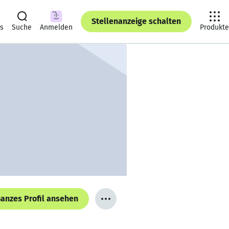
Stellenanzeige schalten
ts
Suche
Anmelden
Produkte
anzes Profil ansehen