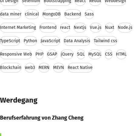
UI Design
Selenium
Bootstrapping
React
Redux
Webdesign
data miner
clinical
MongoDB
Backend
Sass
Internet Marketing
Frontend
react
Nextjs
Vue.js
Nuxt
Node.js
TypeScript
Python
JavaScript
Data Analysis
Tailwind css
Responsive Web
PHP
GSAP
jQuery
SQL
MySQL
CSS
HTML
Blockchain
web3
MERN
MEVN
React Native
Werdegang
Berufserfahrung von Zhang Cheng