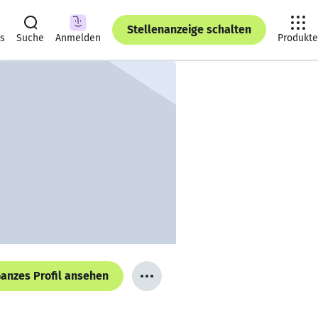
Stellenanzeige schalten
ts
Suche
Anmelden
Produkte
anzes Profil ansehen