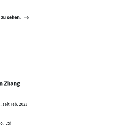
e zu sehen.
an Zhang
 seit Feb. 2023
o., Ltd