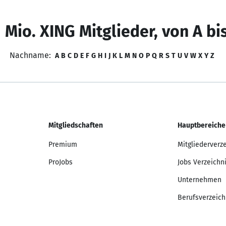
 Mio. XING Mitglieder, von A bi
Nachname:
A
B
C
D
E
F
G
H
I
J
K
L
M
N
O
P
Q
R
S
T
U
V
W
X
Y
Z
Mitgliedschaften
Hauptbereiche
Premium
Mitgliederverz
ProJobs
Jobs Verzeichn
Unternehmen
Berufsverzeich