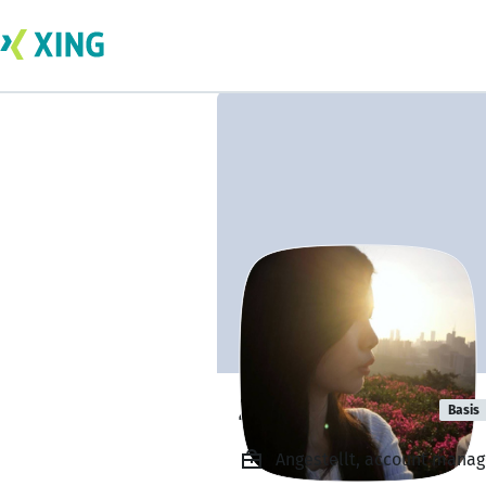
Zhiyian Zhang
Basis
Angestellt, account manage