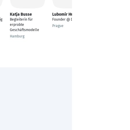
Katja Busse
Lubomir Husar
Thomas Hobein
ig
Begleiterin für
Founder @ Data21.io
Denker und Macher
erprobte
Prague
Darmstadt
Geschäftsmodelle
Hamburg