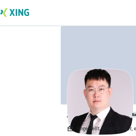
Zhongsheng Liu
Ba
Angestellt, Crew Member,