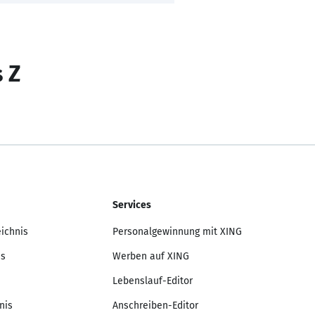
s Z
Services
eichnis
Personalgewinnung mit XING
is
Werben auf XING
Lebenslauf-Editor
nis
Anschreiben-Editor