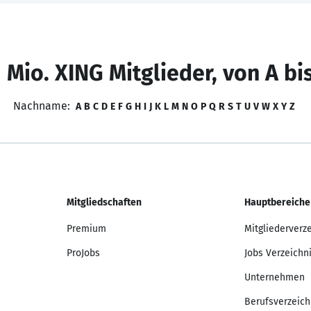
 Mio. XING Mitglieder, von A bi
Nachname:
A
B
C
D
E
F
G
H
I
J
K
L
M
N
O
P
Q
R
S
T
U
V
W
X
Y
Z
Mitgliedschaften
Hauptbereiche
Premium
Mitgliederverz
ProJobs
Jobs Verzeichn
Unternehmen
Berufsverzeich