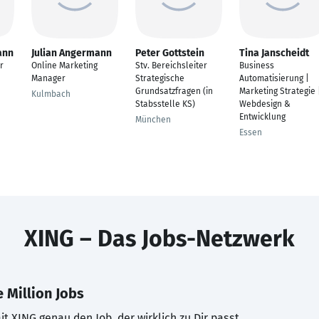
ann
Julian Angermann
Peter Gottstein
Tina Janscheidt
r
Online Marketing
Stv. Bereichsleiter
Business
Manager
Strategische
Automatisierung |
Grundsatzfragen (in
Marketing Strategie 
Kulmbach
Stabsstelle KS)
Webdesign &
Entwicklung
München
Essen
XING – Das Jobs-Netzwerk
 Million Jobs
t XING genau den Job, der wirklich zu Dir passt.