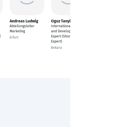
Andreas Ludwig
Oguz Tanyildizi
Christian
Wichmann
Abteilungsleiter
International Trade
ERP Manager/ ICT
Marketing
and Development
Manager
|
Expert (Short-Term
Erfurt
Expert)
Essen
Ankara