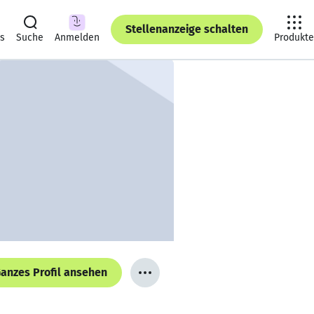
Stellenanzeige schalten
ts
Suche
Anmelden
Produkte
anzes Profil ansehen